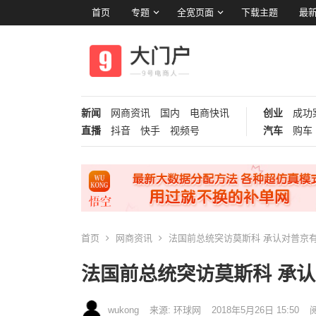
首页
专题
全宽页面
下载主题
最新
新闻
网商资讯
国内
电商快讯
创业
成功
直播
抖音
快手
视频号
汽车
购车
首页
网商资讯
法国前总统突访莫斯科 承认对普京
法国前总统突访莫斯科 承
wukong
来源: 环球网
2018年5月26日 15:50