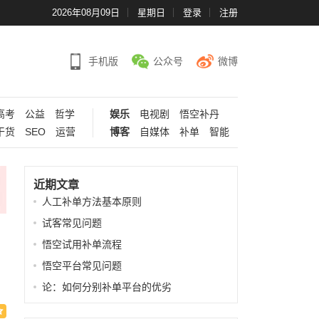
2026年08月09日
星期日
登录
注册
手机版
公众号
微博
高考
公益
哲学
娱乐
电视剧
悟空补丹
干货
SEO
运营
博客
自媒体
补单
智能
近期文章
人工补单方法基本原则
试客常见问题
悟空试用补单流程
悟空平台常见问题
论：如何分别补单平台的优劣