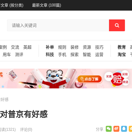
文章 (按分类)
最新文章 (100篇)
案例
交流
英超
补单
规则
装修
资源
技巧
教育
用车
测评
科技
手机
探索
智能
运营
淘宝
有好感
认对普京有好感
阅读
(1321)
评论(0)