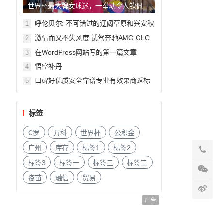
世界杯最大牌女球迷，一举动令人钦佩
呼伦贝尔: 不可错过的辽阔草原和兴安秋
1
色
激情而又不失风度 试驾奔驰AMG GLC
2
63
在WordPress网站写的第一篇文章
3
悟空补丹
4
口碑好优质安全靠谱专业有效果商返标
5
签补单平台资源推荐
标签
C罗
万科
世界杯
公积金
广州
库存
标签1
标签2
标签3
标签一
标签三
标签二
疫苗
融信
贸易
广告