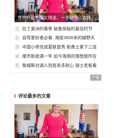
世界杯最大牌女球迷，一举动令人钦佩
拉丁美洲的春季 秘鲁探秘的最佳时节
1
自驾爱好者必看: 海拔3800米的越野天
2
堂
中国小将完成夏联首秀 助勇士拿下三连
3
胜
楼市新政满一年 如今海南的理想居所在
4
哪里呢?
詹姆斯对湖人到底有多耐心 骑士老板看
5
完哭了
广告
评论最多的文章