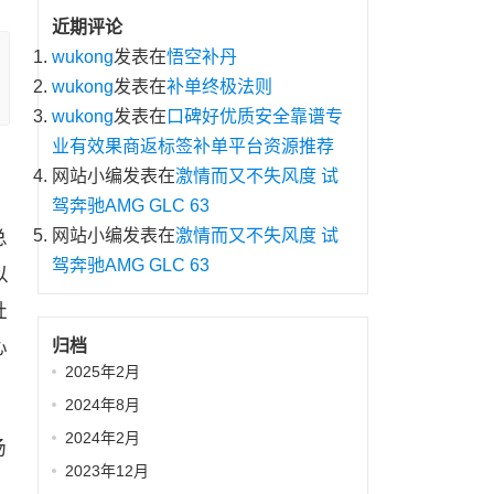
近期评论
wukong
发表在
悟空补丹
wukong
发表在
补单终极法则
wukong
发表在
口碑好优质安全靠谱专
业有效果商返标签补单平台资源推荐
网站小编
发表在
激情而又不失风度 试
驾奔驰AMG GLC 63
网站小编
发表在
激情而又不失风度 试
总
驾奔驰AMG GLC 63
以
社
心
归档
2025年2月
2024年8月
2024年2月
场
2023年12月