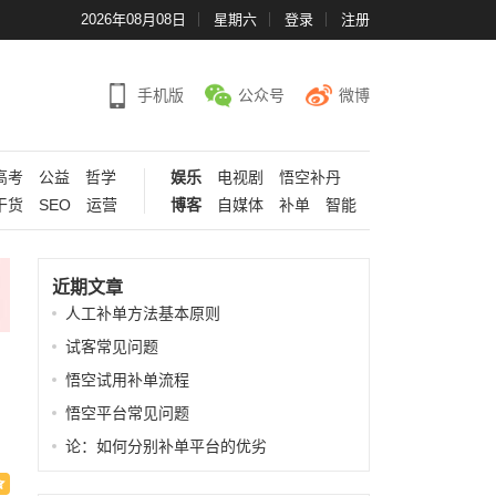
2026年08月08日
星期六
登录
注册
手机版
公众号
微博
高考
公益
哲学
娱乐
电视剧
悟空补丹
干货
SEO
运营
博客
自媒体
补单
智能
近期文章
人工补单方法基本原则
试客常见问题
悟空试用补单流程
悟空平台常见问题
论：如何分别补单平台的优劣