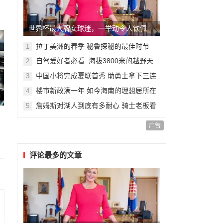
世界杯最大牌女球迷，一举动令人钦佩
拉丁美洲的春季 秘鲁探秘的最佳时节
1
自驾爱好者必看: 海拔3800米的越野天
2
堂
中国小将完成夏联首秀 助勇士拿下三连
3
胜
楼市新政满一年 如今海南的理想居所在
4
哪里呢?
詹姆斯对湖人到底有多耐心 骑士老板看
5
完哭了
和
广告
评论最多的文章