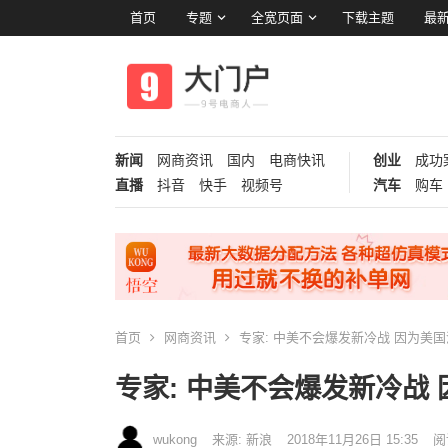
首页
专题
全宽页面
下载主题
最新
新闻
网商资讯
国内
电商快讯
创业
成功
直播
抖音
快手
视频号
汽车
购车
首页
网商资讯
专家: 中美不会爆发新冷战 因为美
专家: 中美不会爆发新冷战
wukong
来源: 新浪
2018年11月26日 15:35
阅