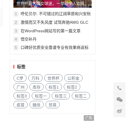
世界杯最大牌女球迷，一举动令人钦佩
呼伦贝尔: 不可错过的辽阔草原和兴安秋
1
色
激情而又不失风度 试驾奔驰AMG GLC
2
63
在WordPress网站写的第一篇文章
3
悟空补丹
4
口碑好优质安全靠谱专业有效果商返标
5
签补单平台资源推荐
标签
C罗
万科
世界杯
公积金
广州
库存
标签1
标签2
标签3
标签一
标签三
标签二
疫苗
融信
贸易
广告