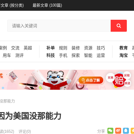
文章 (按分类)
最新文章 (100篇)
案例
交流
英超
补单
规则
装修
资源
技巧
教育
用车
测评
科技
手机
探索
智能
运营
淘宝
国没那能力
 因为美国没那能力
读
(1652)
评论(0)