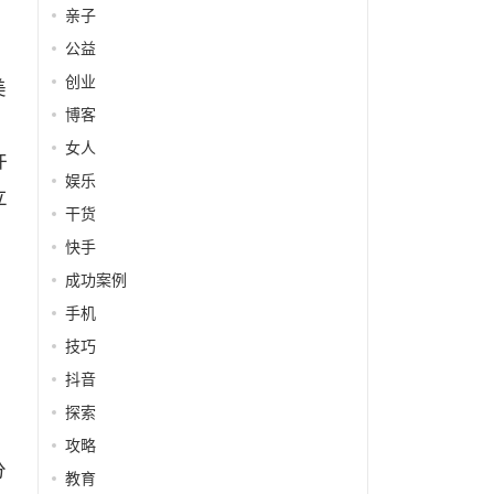
亲子
公益
创业
美
博客
、
女人
许
娱乐
立
干货
快手
成功案例
手机
技巧
抖音
探索
攻略
分
教育