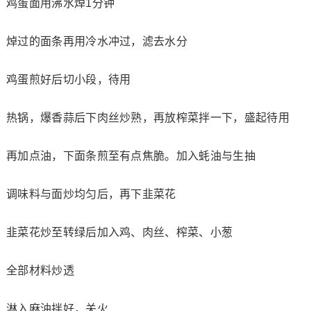
鸡蛋面用沸水焯1分钟
焯过的面条再用冷水冲过，滤去水分
鸡蛋煎好后切小段，待用
热锅，爆香蒜后下肉丝炒熟，再放榨菜拌一下，盛起待用
再加点油，下面条煎至有点焦脆。加入蚝油与生抽
调味料与面炒均匀后，再下韭菜花
韭菜花炒至转绿后加入鸡、肉丝、榨菜、小葱
全部材料炒透
淋入麻油拌好，关火