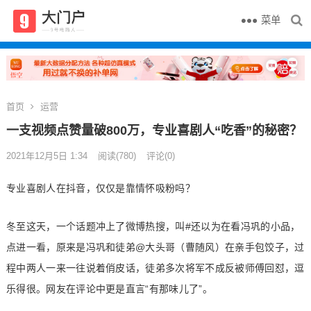
菜单
首页
运营
一支视频点赞量破800万，专业喜剧人“吃香”的秘密？
2021年12月5日 1:34
阅读
(780)
评论(0)
专业喜剧人在抖音，仅仅是靠情怀吸粉吗？
冬至这天，一个话题冲上了微博热搜，叫#还以为在看冯巩的小品，
点进一看，原来是冯巩和徒弟@大头哥（曹随风）在亲手包饺子，过
程中两人一来一往说着俏皮话，徒弟多次将军不成反被师傅回怼，逗
乐得很。网友在评论中更是直言“有那味儿了”。