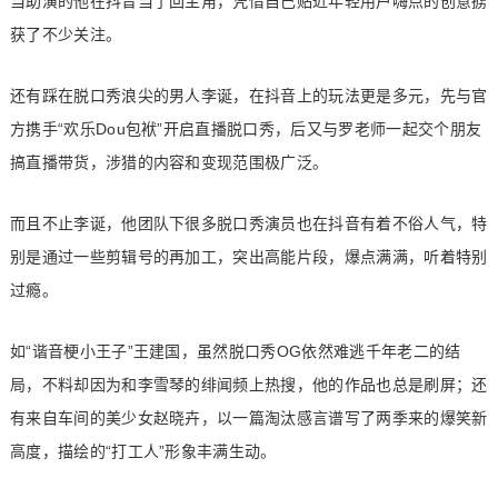
当助演的他在抖音当了回主角，凭借自己贴近年轻用户嗨点的创意掳
获了不少关注。
还有踩在脱口秀浪尖的男人李诞，在抖音上的玩法更是多元，先与官
方携手“欢乐Dou包袱”开启直播脱口秀，后又与罗老师一起交个朋友
搞直播带货，涉猎的内容和变现范围极广泛。
而且不止李诞，他团队下很多脱口秀演员也在抖音有着不俗人气，特
别是通过一些剪辑号的再加工，突出高能片段，爆点满满，听着特别
过瘾。
如“谐音梗小王子”王建国，虽然脱口秀OG依然难逃千年老二的结
局，不料却因为和李雪琴的绯闻频上热搜，他的作品也总是刷屏；还
有来自车间的美少女赵晓卉，以一篇淘汰感言谱写了两季来的爆笑新
高度，描绘的“打工人”形象丰满生动。