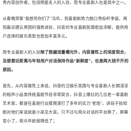
秀内容创作者，包括明星名人的入驻，而专业喜剧人也是其中之一。
从春晚常客“我想死你们了”冯巩，到喜剧新势力脱口秀标杆李诞，再
到最近德云男团的强势进驻，抖音的专业喜剧氛围愈加浓郁，能供用
户选择的娱乐类型也愈加丰富多元。
而专业喜剧人的入驻
除了觊觎流量曝光外，内容属性上的深度契合，
及想要近距离与年轻用户对话保持作品“新鲜度”，也是两大绕不开的
原因。
首先，从内容属性上来说，抖音的泛娱乐氛围与专业喜剧人长期浸淫
的相声小品类传统喜剧节目非常契合，抖音上爆红的几位老一辈喜剧
艺术家，都是在喜剧行业摸爬滚打了多年的实力“老炮”，讲段子拍短
剧对他们来说就是小巫见大巫，只不过与观众对话的平台换了，屏幕
变小了，观众年龄层降低了；