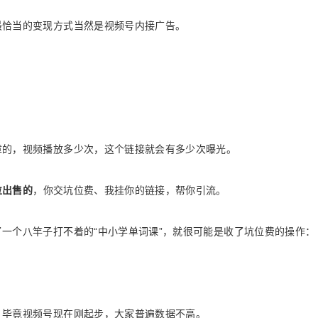
最恰当的变现方式当然是视频号内接广告。
：
章的，视频播放多少次，这个链接就会有多少次曝光。
位出售的
，你交坑位费、我挂你的链接，帮你引流。
一个八竿子打不着的“中小学单词课”，就很可能是收了坑位费的操作：
，毕竟视频号现在刚起步，大家普遍数据不高。