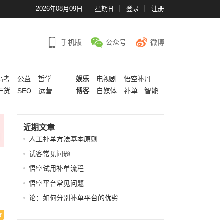
2026年08月09日
星期日
登录
注册
手机版
公众号
微博
高考
公益
哲学
娱乐
电视剧
悟空补丹
干货
SEO
运营
博客
自媒体
补单
智能
近期文章
人工补单方法基本原则
试客常见问题
悟空试用补单流程
悟空平台常见问题
论：如何分别补单平台的优劣