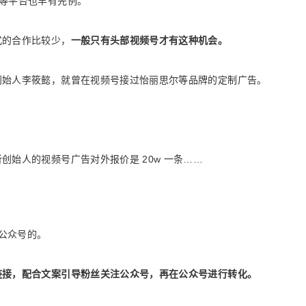
等平台也早有先例。
式的合作比较少，
一般只有头部视频号才有这种机会。
创始人李筱懿，就曾在视频号接过怡丽思尔等品牌的定制广告。
始人的视频号广告对外报价是 20w 一条……
己公众号的。
链接，配合文案引导粉丝关注公众号，再在公众号进行转化。