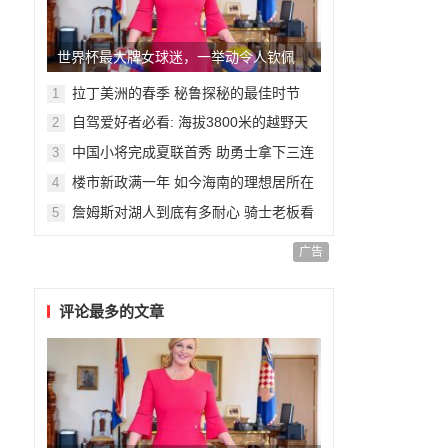
世界杯最大牌女球迷，一举动令人钦佩
拉丁美洲的春季 秘鲁探秘的最佳时节
1
自驾爱好者必看: 海拔3800米的越野天
2
堂
中国小将完成夏联首秀 助勇士拿下三连
3
胜
楼市新政满一年 如今海南的理想居所在
4
哪里呢?
詹姆斯对湖人到底有多耐心 骑士老板看
5
完哭了
广告
评论最多的文章