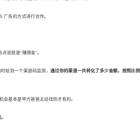
S 广告的方式进行合作。
俗点说就是“赚佣金”。
同时给到一个渠道码监测，
通过你的渠道一共转化了多少金额，按照比例
的机会基本是甲方爸爸主动找你才有的。
现。