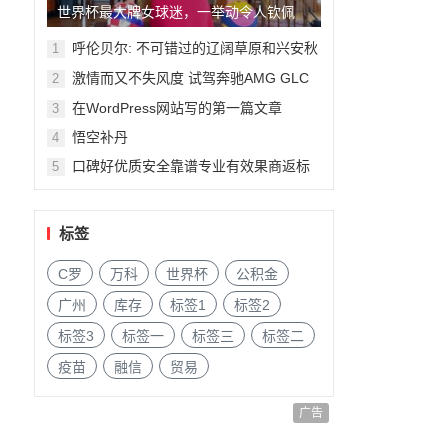
世界杯最大牌女球迷，一举动令人钦佩
呼伦贝尔: 不可错过的辽阔草原和兴安秋
1
色
激情而又不失风度 试驾奔驰AMG GLC
2
63
在WordPress网站写的第一篇文章
3
悟空补丹
4
口碑好优质安全靠谱专业有效果商返标
5
签补单平台资源推荐
标签
C罗
万科
世界杯
公积金
广州
库存
标签1
标签2
标签3
标签一
标签三
标签二
疫苗
融信
贸易
广告