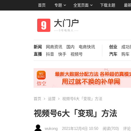
首页
专题
全宽页面
下载主题
最新
新闻
网商资讯
国内
电商快讯
创业
成功
直播
抖音
快手
视频号
汽车
购车
首页
运营
视频号6大「变现」方法
视频号6大「变现」方法
wukong
2021年12月4日 10:50
阅读
(703)
评论(