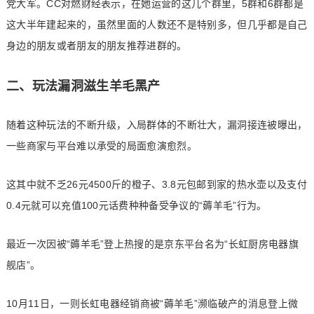
党大军。CC对燃财经表示，在她运营的这几个群里，5群和6群都是
这大半年建起来的，虽然里面的人数还不是特别多，但几乎都是自己
身边的朋友或者朋友的朋友推荐进群的。
二、玩法漏洞滋生羊毛黑产
随着这种玩法的不断升级，入局群体的不断壮大，漏洞接连被曝出，
一些商家与平台难以承受的局面愈演愈烈。
这其中就不乏26元4500斤的橙子、3.8元包邮到家的热水壶以及支付
0.4元就可以充值100元话费种种备受争议的“薅羊毛”行为。
最近一次因被“薅羊毛”登上热搜的是京东平台名为“长虹厨房电器旗
舰店”。
10月11日，一则长虹电器经销商被“薅羊毛”濒临破产的消息登上微