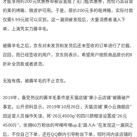
才能享用的200元优惠券却被设置成了无门槛优惠券，而恰巧其自营
的美的烤箱、微波炉可用。于是，原价200元多的电烤箱，实际付款
仅需5.99元就可以买到。这一漏洞被发现后，大量消费者涌入下
单，上演凭实力薅羊毛。
被薅羊毛之后，京东对未发货和发货后还未签收的订单进行了拦截、
召回，而已经签收的用户，京东则表示，希望用户按照商品原价的8
折补全货款或者退货。
无独有偶，被薅羊毛的不止京东。
2019年，备受热议的薅羊毛事件是天猫店铺“果小云店铺”被薅破产
事宜。公开资料显示，2019年10月26日，天猫店铺“果小云旗舰店”
因运营人员操作失误，将“26元4500g”的四川脐橙误设置成“26元
4500斤”，坐拥60万粉丝的哔哩哔哩up主“路人A-”在发现这一漏洞之
后，不仅自己下单，还在QQ群内引导粉丝下单，短时间内该店铺的