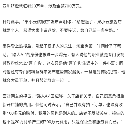
四川脐橙就狂销23万单，涉及金额700万元。
针对此事，“果小云旗舰店”发布声明称，“给您跪了，果小云旗舰店
就两个人，希望大家申请退款，不要投诉，给自己留一条生路。”
事件登上热搜后，引起了很多人的关注，淘宝也第一时间给予了帮
助。“路人A-”的身份也被进一步曝光，有人说他的职业就是专门发视
频教粉丝怎么“薅羊毛”，这次只是他“薅羊毛”生涯中的一件小事；同
时他还有专门的粉丝群来发布这些商家漏洞，一旦遇到商家犯错，他
就会大量下单，并且鼓动群友一起上。
面对网友的抨击，“路人A-”回应称，关于店铺关闭，自己愿意承担重
新开店铺的费用。但他同时表示，“自己并没有拍下订单，也没有收
到400多元的赔付，我用的图也是别人的。店铺不发货关店，损失的
也不是20万订单产生的700万元费用，只是保证金和服务费而已。”