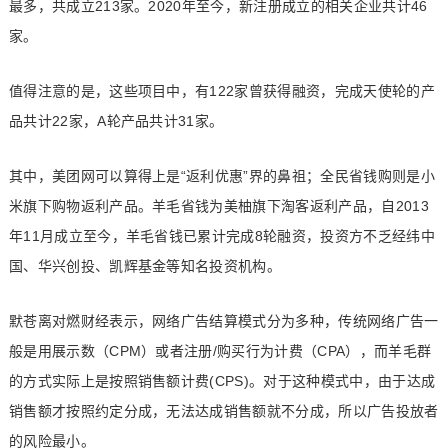
最多，共成立213家。2020年至今，新注册成立的相关企业共计46
家。
值得注意的是，这些项目中，有122家曾获得融资，完成天使轮的产
品共计22家，A轮产品共计31家。
其中，美团网可以算得上是“返利优惠”界的鼻祖；全民省钱购则是小
米旗下购物返利产品。羊毛省钱为美柚旗下淘客返利产品，自2013
年11月成立至今，羊毛省钱已累计完成8轮融资，投资方不乏经纬中
国、华兴创投、凯辉基金等知名投资机构。
默苍离对燃财经表示，网络广告结算模式分为多种，传统网络广告一
般是用展示数（CPM）或者注册/购买行为计费（CPA），而羊毛群
的方式实际上是按照销售额计费(CPS)。对于这种模式中，由于达成
销售额才按照约定分成，无法达成销售额就不分成，所以广告投放者
的风险最小。