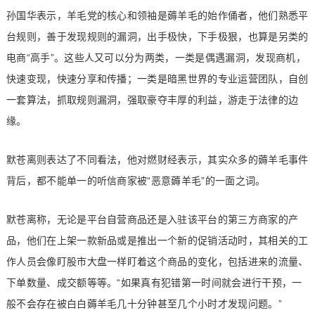
孙国华表示，羊毛党的核心和领袖是薅羊毛的始作俑者，他们熟悉平
台规则，善于发现规则的漏洞，出手极快，下手极狠，也算是另类的
电商“高手”。这些人又可以分为两类，一类是偶遇漏洞，发现商机，
快速变现，快速分享和传播；一类是暗黑世界的专业运营团队，自创
一套算法，抓取规则漏洞，强取豪夺丰厚的利益，游走于法律的边
缘。
默苍离则表达了不同看法，他对燃财经表示，其实众多的薅羊毛事件
背后，都不能单一的听信商家被“恶意薅羊毛”的一面之词。
默苍离称，无论是平台自营商品还是入驻该平台的第三方商家的产
品，他们在上架一款新品或是推出一个新的促销活动时，其相关的工
作人员会像盯股市大盘一样盯着这个商品的变化，包括进来的流量、
下单数量、成交额等等。“如果真有犯错第一时间就会进行干预，一
般不会存在被白白薅羊毛几十分钟甚至几个小时才发现问题。”