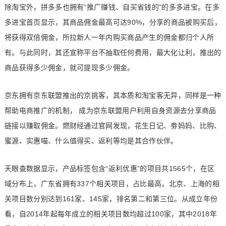
除淘宝外，拼多多也拥有“推广赚钱、自买省钱的”的多多进宝。在多
多进宝首页显示，其商品佣金最高可达90%，分享的商品被购买后，
将获得双倍佣金，所拉新人一年内购买商品产生的佣金都归个人所
有。与此同时，其还宣称平台不抽取任何费用，最大化让利，推出的
商品获得多少佣金，就可提现多少佣金。
京东拥有京东联盟推出的京挑客，其本质和淘宝客无异，同样是一种
帮助电商推广的机制， 成为京东联盟用户利用自身资源去分享商品
链接以赚取佣金。燃财经通过官网发现，花生日记、劵妈妈、比购、
蜜源、实惠喵、什么值得买、返利等均是其合作伙伴。
天眼查数据显示，产品标签包含“返利优惠”的项目共1565个，在区
域分布上，广东省拥有337个相关项目，占比最高，北京、上海的相
关项目数分别达到161家、145家，排名第二和第三位。从成立年份
看，自2014年起每年成立的相关项目数均超过100家，其中2018年