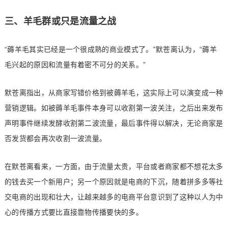
三、羊毛群或只是流量之战
“薅羊毛其实已经是一个很成熟的商业模式了。”默苍离认为，“薅羊
毛兴起的原因和流量有着密不可分的关系。”
默苍离指出，从商家写错价格到被薅羊毛，这实际上可以演变成一种
营销逻辑。如被薅羊毛事件本身可以收割第一波关注，之后出来发布
声明事件继续发酵收割第二波流量，最后事件得以解决，无论商家是
否发货都会再次收割一波流量。
在默苍离看来，一方面，由于流量太贵，平台或者商家都不想花太多
的钱去买一个新用户；另一个原因就是电商的下沉，随着拼多多等社
交电商的出现和壮大，让越来越多的电商平台意识到了这种以人为中
心的传播方式要比直接靠物传播要快的多。