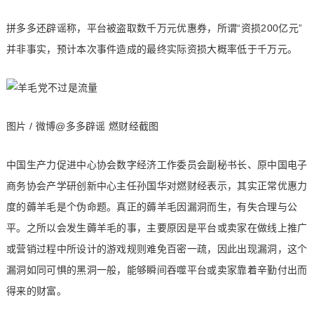
拼多多还辟谣称，平台被盗取数千万元优惠券，所谓“资损200亿元”
并非事实，预计本次事件造成的最终实际资损大概率低于千万元。
图片 / 微博@多多辟谣 燃财经截图
中国生产力促进中心协会数字经济工作委员会副秘书长、原中国电子
商务协会产学研创新中心主任孙国华对燃财经表示，其实正常优惠力
度的薅羊毛是个伪命题。真正的薅羊毛因漏洞而生，有失合理与公
平。之所以会发生薅羊毛的事，主要原因是平台或卖家在做线上推广
或营销过程中所设计的游戏规则难免百密一疏，因此出现漏洞，这个
漏洞如同可惧的黑洞一般，能够瞬间吞噬平台或卖家靠着辛勤付出而
得来的财富。