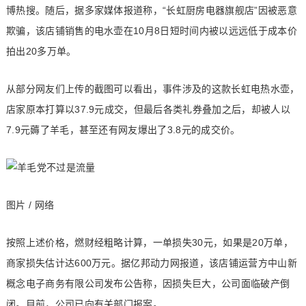
博热搜。随后，据多家媒体报道称，“长虹厨房电器旗舰店”因被恶意
欺骗，该店铺销售的电水壶在10月8日短时间内被以远远低于成本价
拍出20多万单。
从部分网友们上传的截图可以看出，事件涉及的这款长虹电热水壶，
店家原本打算以37.9元成交，但最后各类礼券叠加之后，却被人以
7.9元薅了羊毛，甚至还有网友爆出了3.8元的成交价。
图片 / 网络
按照上述价格，燃财经粗略计算，一单损失30元，如果是20万单，
商家损失估计达600万元。据亿邦动力网报道，该店铺运营方中山新
概念电子商务有限公司发布公告称，因损失巨大，公司面临破产倒
闭。目前，公司已向有关部门报案。