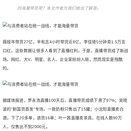
的海量带货呢？本文作者为我们做出了解答。
薇娅年带货27亿，辛有志4小时带货近8亿，李佳琦5分钟卖1.5万支
口红。这些数据让很多人看到了直播红利。于是，直播带货成了新战
场。网红、大V、明星、名人、企业家纷纷入局，然而现实是残酷
的。
据媒体报道，罗永浩直播100天后，直播带货成绩下滑了97%；吴晓
波的“新国货首发”专场，一款奶粉只售出了15罐；小沈阳直播卖白
酒，下了20多单，退货16单；叶一茜直播卖茶具，在线人数90万
人，仅售出不到2000元。