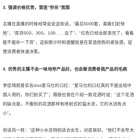
3. 强调价格优势，营造“秒杀”氛围
主播在直播的时候经常会说这些话，“最后5000套，美眉们赶快
抢”、“库存500、300、100……没了”、“红色已经全部卖完了，看看
能不能补一下货”，这些倒计时和提醒就是在营造抢购的紧张感，促
使消费者快速决策。
4. 优秀的主播不会一味地夸产品好，也会替消费者挑产品的毛病
李佳琦就曾实名diss爱马仕的口红：“爱马仕的口红真的不是出给中
国人用的，你们别买了”；薇娅也曾在介绍一款花洒时说：“这个花洒
的缺点是，不像别的花洒那样有喷射式的猛水流，它的水流有点
小”。
但话风一转：“这种小水流特别适合女生，对皮肤好。”他们不会夸大