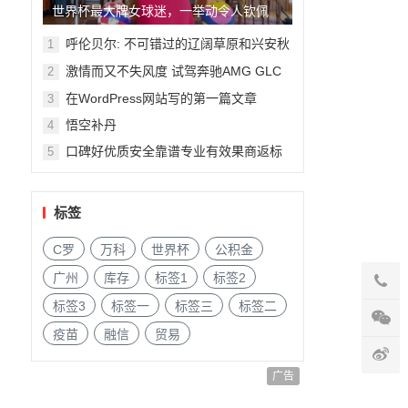
世界杯最大牌女球迷，一举动令人钦佩
呼伦贝尔: 不可错过的辽阔草原和兴安秋
1
色
激情而又不失风度 试驾奔驰AMG GLC
2
63
在WordPress网站写的第一篇文章
3
悟空补丹
4
口碑好优质安全靠谱专业有效果商返标
5
签补单平台资源推荐
标签
C罗
万科
世界杯
公积金
广州
库存
标签1
标签2
标签3
标签一
标签三
标签二
疫苗
融信
贸易
广告