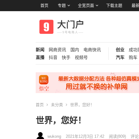
首页
专题
全宽页面
下载主题
最新
新闻
网商资讯
国内
电商快讯
创业
成功
直播
抖音
快手
视频号
汽车
购车
首页
未分类
世界，您好！
世界，您好！
wukong
2021年12月3日 17:42
阅读
(809)
评论(