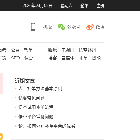
2026年08月08日
星期六
登录
注册
手机版
公众号
微博
高考
公益
哲学
娱乐
电视剧
悟空补丹
干货
SEO
运营
博客
自媒体
补单
智能
近期文章
人工补单方法基本原则
试客常见问题
悟空试用补单流程
悟空平台常见问题
论：如何分别补单平台的优劣