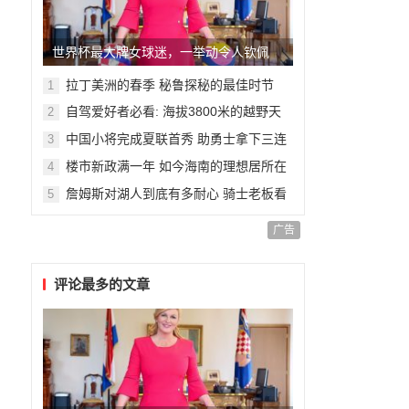
世界杯最大牌女球迷，一举动令人钦佩
拉丁美洲的春季 秘鲁探秘的最佳时节
1
自驾爱好者必看: 海拔3800米的越野天
2
堂
中国小将完成夏联首秀 助勇士拿下三连
3
胜
楼市新政满一年 如今海南的理想居所在
4
哪里呢?
詹姆斯对湖人到底有多耐心 骑士老板看
5
完哭了
广告
评论最多的文章